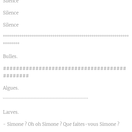
Silence
Silence
Silence
°°°°°°°°°°°°°°°°°°°°°°°°°°°°°°°°°°°°°°°°°°°°°°°°°°°°°°°°°°°°°
°°°°°°°°
Bulles.
######################################
########
Algues.
``````````````````````````````````````````````````````````
Larves.
- Simone ? Oh oh Simone ? Que faites-vous Simone ?