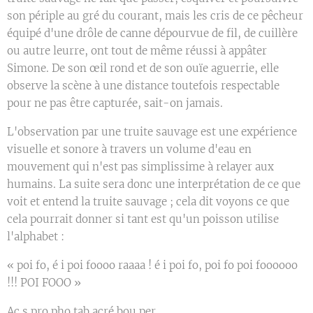
son périple au gré du courant, mais les cris de ce pêcheur
équipé d'une drôle de canne dépourvue de fil, de cuillère
ou autre leurre, ont tout de même réussi à appâter
Simone. De son œil rond et de son ouïe aguerrie, elle
observe la scène à une distance toutefois respectable
pour ne pas être capturée, sait-on jamais.
L'observation par une truite sauvage est une expérience
visuelle et sonore à travers un volume d'eau en
mouvement qui n'est pas simplissime à relayer aux
humains. La suite sera donc une interprétation de ce que
voit et entend la truite sauvage ; cela dit voyons ce que
cela pourrait donner si tant est qu'un poisson utilise
l'alphabet :
« poi fo, é i poi foooo raaaa ! é i poi fo, poi fo poi foooooo
!!! POI FOOO »
Ac s pro pho tab acré bou per,