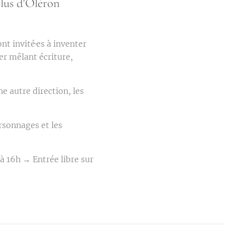
olus d'Oléron
ont invité·es à inventer
ier mêlant écriture,
e autre direction, les
ersonnages et les
 16h → Entrée libre sur