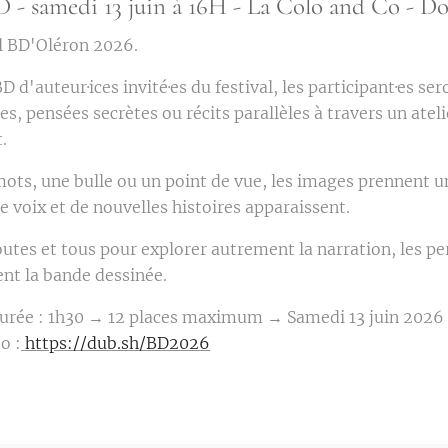
BD - samedi 13 juin à 16H - La Colo and Co - D
al BD'Oléron 2026.
D d'auteur·ices invité·es du festival, les participant·es ser
es, pensées secrètes ou récits parallèles à travers un atel
.
ts, une bulle ou un point de vue, les images prennent un
voix et de nouvelles histoires apparaissent.
toutes et tous pour explorer autrement la narration, les p
ent la bande dessinée.
Durée : 1h30 → 12 places maximum → Samedi 13 juin 2026 à
o :
https://dub.sh/BD2026